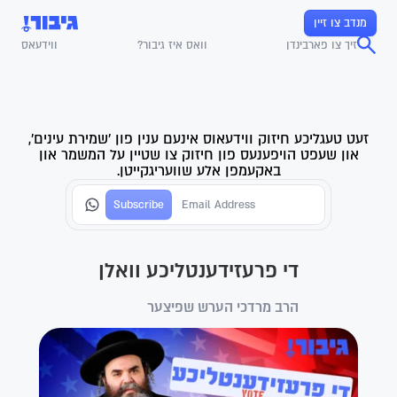
מנדב צו זיין
זיך צו פארבינדן
וואס איז גיבור?
ווידעאס
זעט טעגליכע חיזוק ווידעאוס אינעם ענין פון 'שמירת עינים',
און שעפט הויפענעס פון חיזוק צו שטיין על המשמר און
באקעמפן אלע שוועריגקייטן.
די פרעזידענטליכע וואלן
הרב מרדכי הערש שפיצער