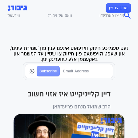
מנדב צו זיין
זיך צו פארבינדן
וואס איז גיבור?
ווידעאס
זעט טעגליכע חיזוק ווידעאוס אינעם ענין פון 'שמירת עינים',
און שעפט הויפענעס פון חיזוק צו שטיין על המשמר און
באקעמפן אלע שוועריגקייטן.
דיין קלייניקייט איז אזוי חשוב
הרב שמואל מנחם פריעדמאן