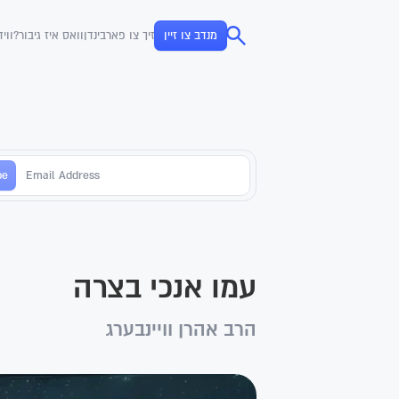
מנדב צו זיין
זיך צו פארבינדן
וואס איז גיבור?
ווי
עמו אנכי בצרה
הרב אהרן וויינבערג