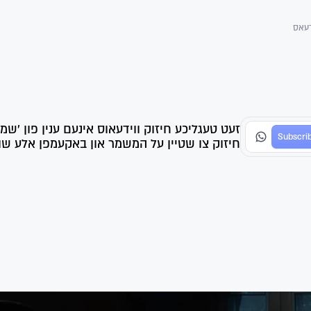
דעאס
זעט טעגליכע חיזוק ווידעאוס אינעם ענין פון 'שמ
חיזוק צו שטיין על המשמר און באקעמפן אלע שווע