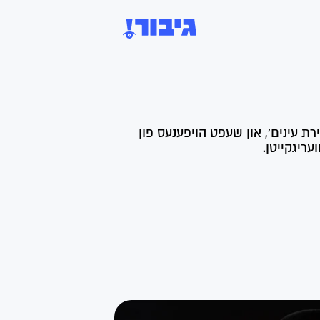
ירת עינים', און שעפט הויפענעס פון
ריגקייטן.