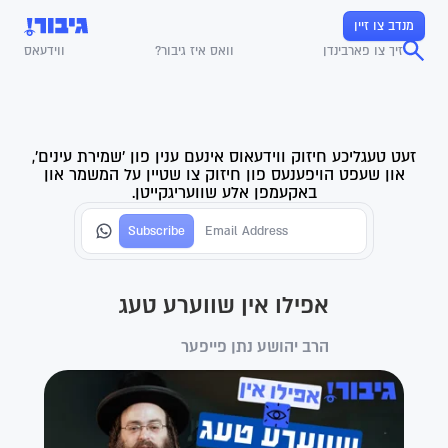
מנדב צו זיין
זיך צו פארבינדן
וואס איז גיבור?
ווידעאס
זעט טעגליכע חיזוק ווידעאוס אינעם ענין פון 'שמירת עינים',
און שעפט הויפענעס פון חיזוק צו שטיין על המשמר און
באקעמפן אלע שוועריגקייטן.
אפילו אין שווערע טעג
הרב יהושע נתן פייפער