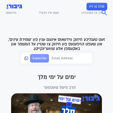
מנדב צו זיין
זיך צו פארבינדן
וואס איז גיבור?
ווידעאס
זעט טעגליכע חיזוק ווידעאוס אינעם ענין פון 'שמירת עינים',
און שעפט הויפענעס פון חיזוק צו שטיין על המשמר און
באקעמפן אלע שוועריגקייטן.
ימים על ימי מלך
הרב פישל שעכטער