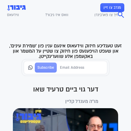
מנדב צו זיין
זיך צו פארבינדן
וואס איז גיבור?
ווידעאס
זעט טעגליכע חיזוק ווידעאוס אינעם ענין פון 'שמירת עינים',
און שעפט הויפענעס פון חיזוק צו שטיין על המשמר און
באקעמפן אלע שוועריגקייטן.
דער גוי ביים טרעיד שאו
מו"ה מענדל קליין