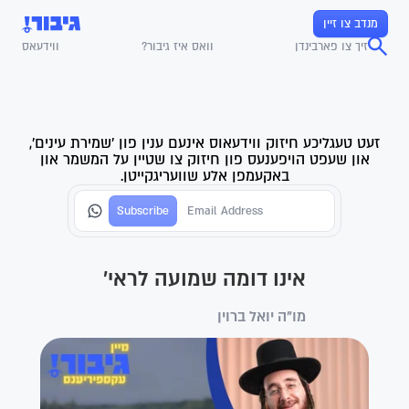
מנדב צו זיין
זיך צו פארבינדן
וואס איז גיבור?
ווידעאס
זעט טעגליכע חיזוק ווידעאוס אינעם ענין פון 'שמירת עינים',
און שעפט הויפענעס פון חיזוק צו שטיין על המשמר און
באקעמפן אלע שוועריגקייטן.
אינו דומה שמועה לראי'
מו"ה יואל ברוין