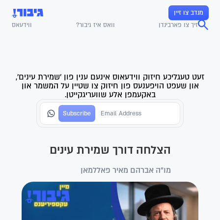
מנדב צו זיין
זיך צו פארבינדן
וואס איז גיבור?
ווידעאס
זעט טעגליכע חיזוק ווידעאוס אינעם ענין פון 'שמירת עינים',
און שעפט הויפענעס פון חיזוק צו שטיין על המשמר און
באקעמפן אלע שוועריגקייטן.
הצלחה דורך שמירת עינים
מו"ה אברהם מאיר פאללמאן