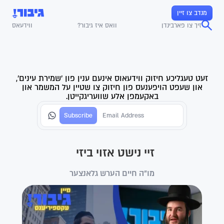
מנדב צו זיין
זיך צו פארבינדן
וואס איז גיבור?
ווידעאס
זעט טעגליכע חיזוק ווידעאוס אינעם ענין פון 'שמירת עינים',
און שעפט הויפענעס פון חיזוק צו שטיין על המשמר און
באקעמפן אלע שוועריגקייטן.
זיי נישט אזוי ביזי
מו"ה חיים הערש גלאנצער