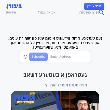
מנדב צו זיין
זיך צו פארבינדן
וואס איז גיבור?
ווידעאס
זעט טעגליכע חיזוק ווידעאוס אינעם ענין פון 'שמירת עינים',
און שעפט הויפענעס פון חיזוק צו שטיין על המשמר און
באקעמפן אלע שוועריגקייטן.
געטראפן א בעסערע דשאב
מו"ה מנחם מענדל הורוויץ