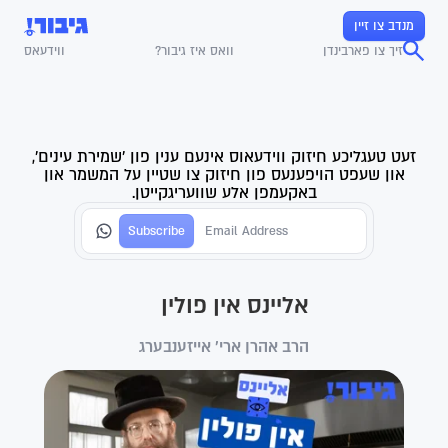
מנדב צו זיין
זיך צו פארבינדן
וואס איז גיבור?
ווידעאס
זעט טעגליכע חיזוק ווידעאוס אינעם ענין פון 'שמירת עינים',
און שעפט הויפענעס פון חיזוק צו שטיין על המשמר און
באקעמפן אלע שוועריגקייטן.
אליינס אין פולין
הרב אהרן ארי' אייזענבערג