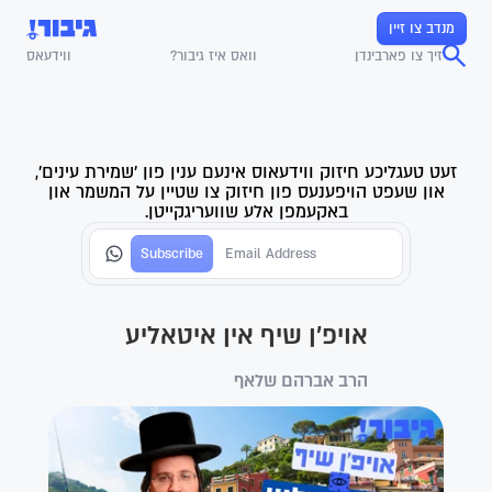
מנדב צו זיין
זיך צו פארבינדן
וואס איז גיבור?
ווידעאס
זעט טעגליכע חיזוק ווידעאוס אינעם ענין פון 'שמירת עינים',
און שעפט הויפענעס פון חיזוק צו שטיין על המשמר און
באקעמפן אלע שוועריגקייטן.
אויפ'ן שיף אין איטאליע
הרב אברהם שלאף