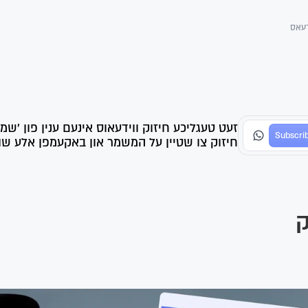
דעאס
זעט טעגליכע חיזוק ווידעאוס אינעם ענין פון 'שמ
חיזוק צו שטיין על המשמר און באקעמפן אלע שווע
ק