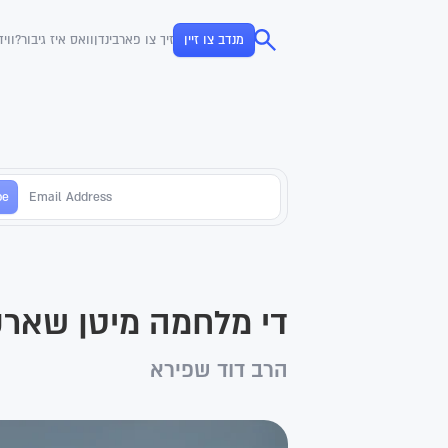
מנדב צו זיין
זיך צו פארבינדן
וואס איז גיבור?
ווי
די מלחמה מיטן שאר
הרב דוד שפירא