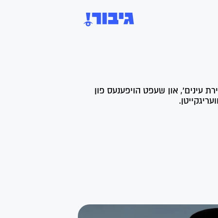
ירת עינים', און שעפט הויפענעס פון
ריגקייטן.