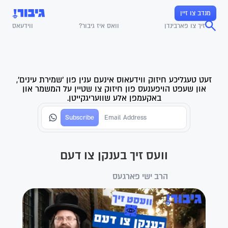
מנדב צו זיין
זיך צו פארבינדן
וואס איז גיבור?
ווידעאס
זעט טעגליכע חיזוק ווידעאוס אינעם ענין פון 'שמירת עינים',
און שעפט הויפענעס פון חיזוק צו שטיין על המשמר און
באקעמפן אלע שוועריגקייטן.
וועס זיך בענקן צו דעם
הרב ישי פארגעס