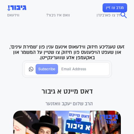
מנדב צו זיין
זיך צו פארבינדן
וואס איז גיבור?
ווידעאס
זעט טעגליכע חיזוק ווידעאוס אינעם ענין פון 'שמירת עינים',
און שעפט הויפענעס פון חיזוק צו שטיין על המשמר און
באקעמפן אלע שוועריגקייטן.
דאס מיינט א גיבור
הרב שלום יעקב וואזנער