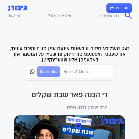
מנדב צו זיין
זיך צו פארבינדן
וואס איז גיבור?
ווידעאס
זעט טעגליכע חיזוק ווידעאוס אינעם ענין פון 'שמירת עינים',
און שעפט הויפענעס פון חיזוק צו שטיין על המשמר און
באקעמפן אלע שוועריגקייטן.
די הכנה פאר שבת שקלים
הרב יצחק זלמן גיפס