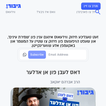
מנדב צו זיין
זיך צו פארבינדן
וואס איז גיבור?
ווידעאס
זעט טעגליכע חיזוק ווידעאוס אינעם ענין פון 'שמירת עינים',
און שעפט הויפענעס פון חיזוק צו שטיין על המשמר און
באקעמפן אלע שוועריגקייטן.
דאס לעבן פון אן אדלער
הרב אברהם יאקאב