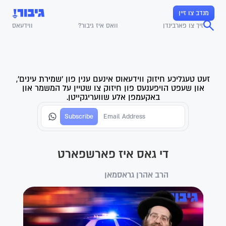
מנדב צו זיין
זיך צו פארבינדן
וואס איז גיבור?
ווידעאס
זעט טעגליכע חיזוק ווידעאוס אינעם ענין פון 'שמירת עינים',
און שעפט הויפענעס פון חיזוק צו שטיין על המשמר און
באקעמפן אלע שוועריגקייטן.
די גאס איז פארשפארט
הרב אהרן גראסמאן