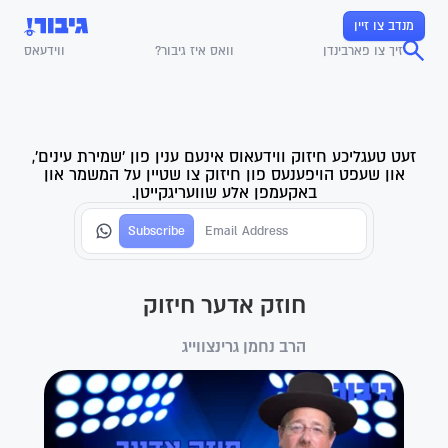
מנדב צו זיין
זיך צו פארבינדן
וואס איז גיבור?
ווידעאס
זעט טעגליכע חיזוק ווידעאוס אינעם ענין פון 'שמירת עינים',
און שעפט הויפענעס פון חיזוק צו שטיין על המשמר און
באקעמפן אלע שוועריגקייטן.
חוזק אדער חיזוק
הרב נחמן גרינצווייג