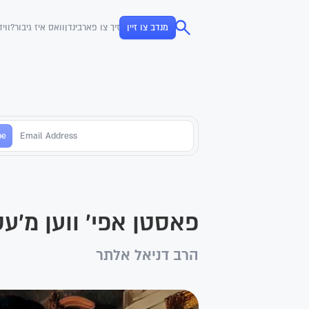
מנדב צו זיין
זיך צו פארבינדן
וואס איז גיבור?
ווי
פאסטן אפי' ווען מ'ע
הרב דניאל אלתר