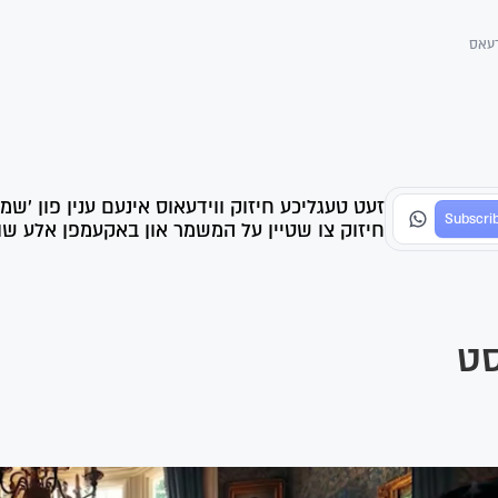
דעאס
זעט טעגליכע חיזוק ווידעאוס אינעם ענין פון 'שמ
חיזוק צו שטיין על המשמר און באקעמפן אלע שווע
סט