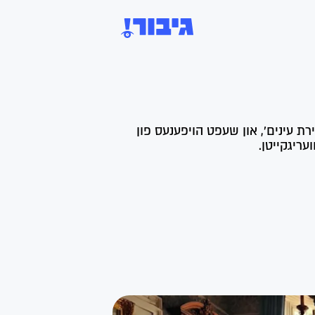
ירת עינים', און שעפט הויפענעס פון
ריגקייטן.