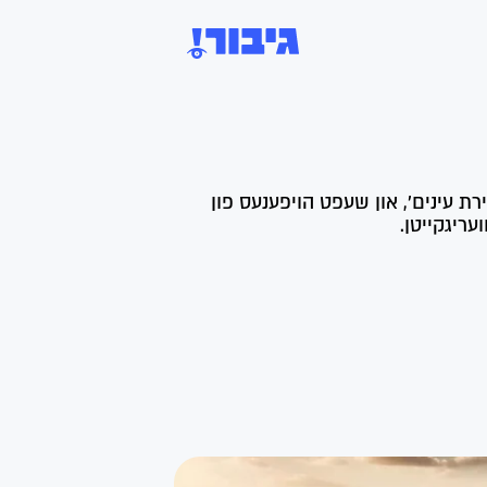
ירת עינים', און שעפט הויפענעס פון
ריגקייטן.