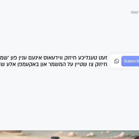
דעאס
זעט טעגליכע חיזוק ווידעאוס אינעם ענין פון 'שמ
חיזוק צו שטיין על המשמר און באקעמפן אלע שווע