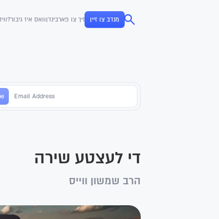
מנדב צו זיין
זיך צו פארבינדן
וואס איז גיבור?
ווי
די לעצטע שירה
הרב שמשון ווייס