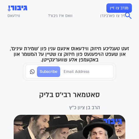
מנדב צו זיין
זיך צו פארבינדן
וואס איז גיבור?
ווידעאס
זעט טעגליכע חיזוק ווידעאוס אינעם ענין פון 'שמירת עינים',
און שעפט הויפענעס פון חיזוק צו שטיין על המשמר און
באקעמפן אלע שוועריגקייטן.
סאטמאר רבי'ס בליק
הרב בן ציון כ"ץ