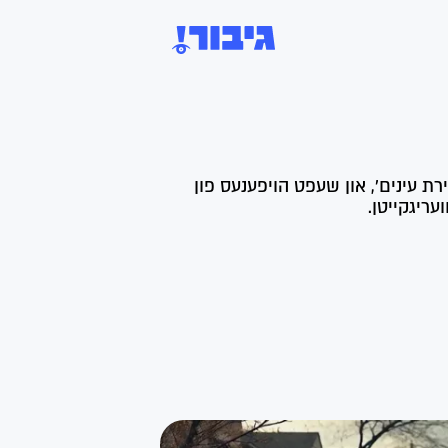
ירת עינים', און שעפט הויפענעס פון
ריגקייטן.