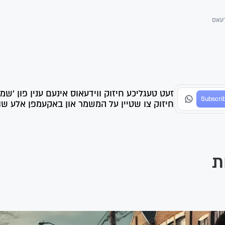
דעאס
זעט טעגליכע חיזוק ווידעאוס אינעם ענין פון 'שמ
חיזוק צו שטיין על המשמר און באקעמפן אלע שווע
ת