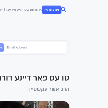
מנדב צו זיין
זיך צו פארבינדן
וואס איז גיבור?
ווי
טו עס פאר דיינע דורו
הרב אשר עקשטיין