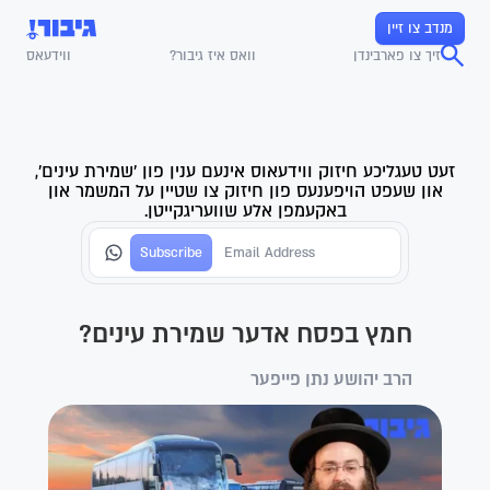
מנדב צו זיין
זיך צו פארבינדן
וואס איז גיבור?
ווידעאס
זעט טעגליכע חיזוק ווידעאוס אינעם ענין פון 'שמירת עינים',
און שעפט הויפענעס פון חיזוק צו שטיין על המשמר און
באקעמפן אלע שוועריגקייטן.
חמץ בפסח אדער שמירת עינים?
הרב יהושע נתן פייפער