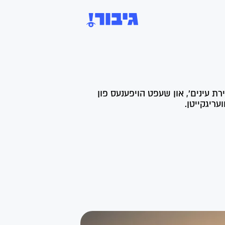
ירת עינים', און שעפט הויפענעס פון
ריגקייטן.