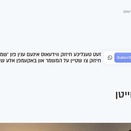
דעאס
זעט טעגליכע חיזוק ווידעאוס אינעם ענין פון 'שמ
חיזוק צו שטיין על המשמר און באקעמפן אלע שווע
ייטן