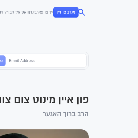
מנדב צו זיין
זיך צו פארבינדן
וואס איז גיבור?
ווי
פון איין מינוט צום צוו
הרב ברוך האגער